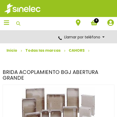
Saltar
Saltar
al
al
contenido
menú
de
0
navegación
Llamar por teléfono
Inicio
Todas las marcas
CAHORS
BRIDA ACOPLAMIENTO BGJ ABERTURA
GRANDE