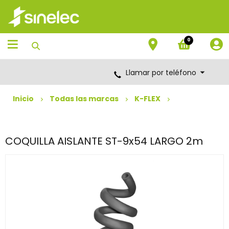
Saltar
Saltar
al
al
contenido
menú
de
0
navegación
Llamar por teléfono
Inicio
Todas las marcas
K-FLEX
COQUILLA AISLANTE ST-9x54 LARGO 2m