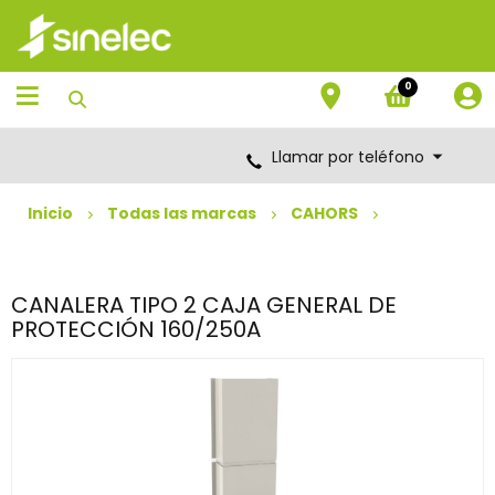
Saltar
Saltar
al
al
contenido
menú
de
0
navegación
Llamar por teléfono
Inicio
Todas las marcas
CAHORS
CANALERA TIPO 2 CAJA GENERAL DE
PROTECCIÓN 160/250A