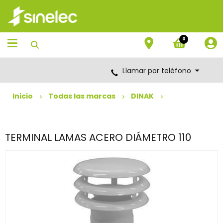
Saltar
Saltar
al
al
contenido
menú
de
0
navegación
Llamar por teléfono
Inicio
Todas las marcas
DINAK
TERMINAL LAMAS ACERO DIÁMETRO 110