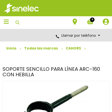
Saltar
Saltar
al
al
contenido
menú
de
0
navegación
Llamar por teléfono
Inicio
Todas las marcas
CAHORS
SOPORTE SENCILLO PARA LÍNEA ARC-160
CON HEBILLA