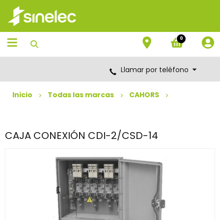
Saltar
Saltar
al
al
contenido
menú
de
0
navegación
Llamar por teléfono
Inicio
Todas las marcas
CAHORS
CAJA CONEXIÓN CDI-2/CSD-14