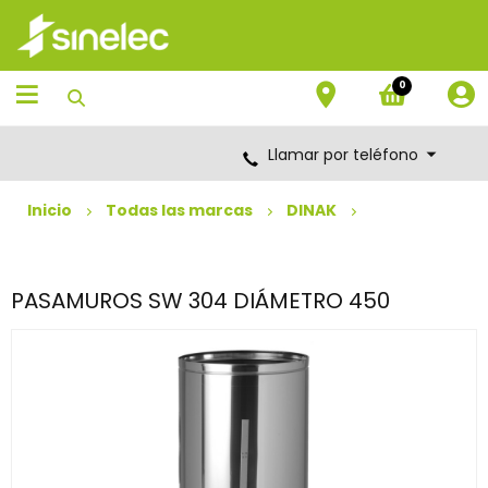
Saltar
Saltar
al
al
contenido
menú
de
0
navegación
Llamar por teléfono
Inicio
Todas las marcas
DINAK
PASAMUROS SW 304 DIÁMETRO 450