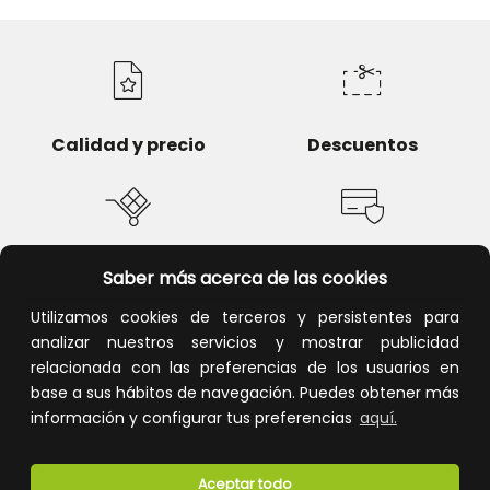
Calidad y precio
Descuentos
Devoluciones
Pago seguro
Saber más acerca de las cookies
Utilizamos cookies de terceros y persistentes para
analizar nuestros servicios y mostrar publicidad
relacionada con las preferencias de los usuarios en
base a sus hábitos de navegación. Puedes obtener más
Atención al cliente
información y configurar tus preferencias
aquí.
Aceptar todo