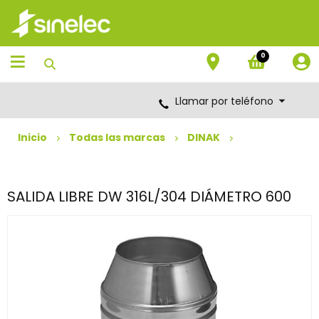
Saltar
Saltar
al
al
contenido
menú
de
0
navegación
Llamar por teléfono
Inicio
Todas las marcas
DINAK
SALIDA LIBRE DW 316L/304 DIÁMETRO 600