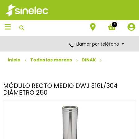
Saltar
Saltar
al
al
contenido
menú
de
0
navegación
Llamar por teléfono
Inicio
Todas las marcas
DINAK
MÓDULO RECTO MEDIO DWJ 316L/304
DIÁMETRO 250