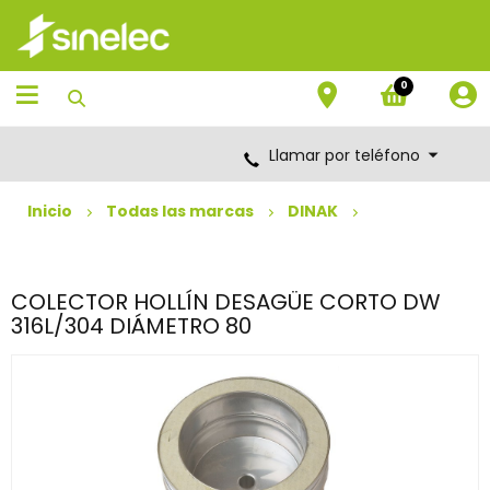
Saltar
Saltar
al
al
contenido
menú
de
0
navegación
Llamar por teléfono
Inicio
Todas las marcas
DINAK
COLECTOR HOLLÍN DESAGÜE CORTO DW
316L/304 DIÁMETRO 80