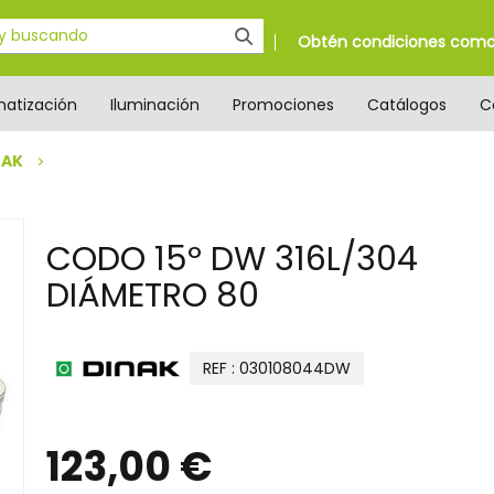
Obtén condiciones como 
matización
Iluminación
Promociones
Catálogos
C
NAK
CODO 15º DW 316L/304
DIÁMETRO 80
REF : 030108044DW
123,00 €