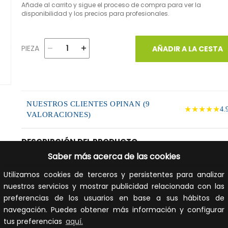
Añade al carrito y sigue el proceso de compra para ver la
disponibilidad y los precios para profesionales.
PIEZA
AÑADIR A LA CESTA
NUESTROS CLIENTES OPINAN (9
★★★★★
4.
VALORACIONES)
DESCRIPCIÓN DEL PRODUCTO
Saber más acerca de las cookies
Codo 15º DW 316L/304 diámetro 80. Conducto de doble
Utilizamos cookies de terceros y persistentes para analizar
pared aislado con junta de estanqueidad opcional. El DW
Pellets está indicado para estufas de pellets e instalación
nuestros servicios y mostrar publicidad relacionada con las
exterior del conducto. Optimización del tiro: El aislamient
preferencias de los usuarios en base a sus hábitos de
del DW Pellets permite tiro óptimo y estable en el conduc
navegación. Puedes obtener más información y configurar
Acabado: El Dinak DW se puede lacar en cualquier color de
tus preferencias
aquí.
gama RAL.