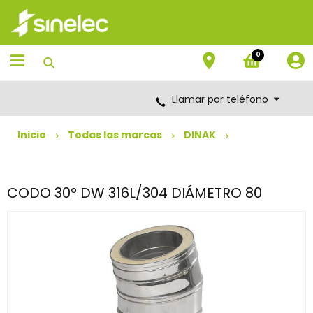
Saltar
Saltar
al
al
contenido
menú
de
0
navegación
Llamar por teléfono
Inicio
Todas las marcas
DINAK
CODO 30º DW 316L/304 DIÁMETRO 80