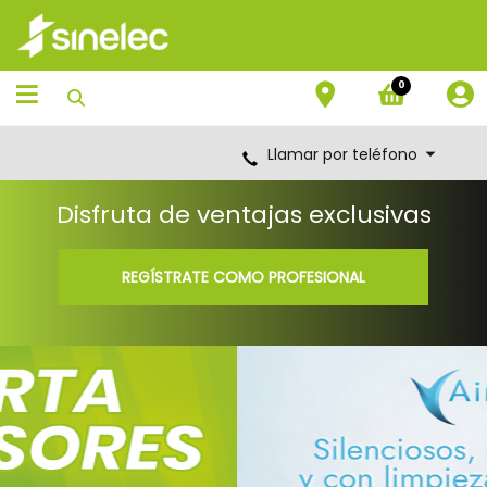
Saltar
Saltar
al
al
contenido
menú
de
0
navegación
Llamar por teléfono
Disfruta de ventajas exclusivas
REGÍSTRATE COMO PROFESIONAL