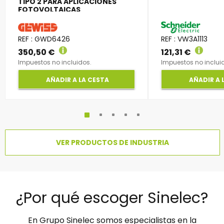
TIPO 2 PARA APLICACIONES
FOTOVOLTAICAS
REF : GWD6426
REF : VW3A1113
350,50 €
121,31 €
Impuestos no incluidos.
Impuestos no inclui
AÑADIR A LA CESTA
AÑADIR A 
VER PRODUCTOS DE INDUSTRIA
¿Por qué escoger Sinelec?
En Grupo Sinelec somos especialistas en la