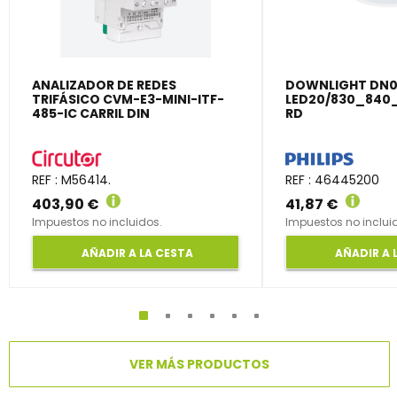
ANALIZADOR DE REDES
DOWNLIGHT DN0
TRIFÁSICO CVM-E3-MINI-ITF-
LED20/830_840_
485-IC CARRIL DIN
RD
REF : M56414.
REF : 46445200
403,90 €
41,87 €
Impuestos no incluidos.
Impuestos no inclui
AÑADIR A LA CESTA
AÑADIR A 
VER MÁS PRODUCTOS